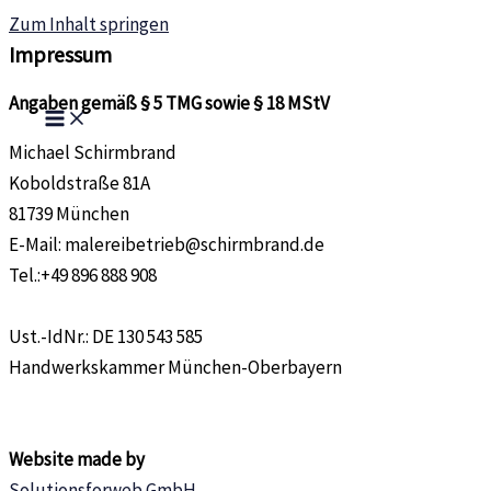
Zum Inhalt springen
Impressum
Angaben gemäß § 5 TMG sowie § 18 MStV
Michael Schirmbrand
Koboldstraße 81A
81739 München
E-Mail: malereibetrieb@schirmbrand.de
Tel.:+49 896 888 908
Ust.-IdNr.: DE 130 543 585
Handwerkskammer München-Oberbayern
Website made by
Solutionsforweb GmbH